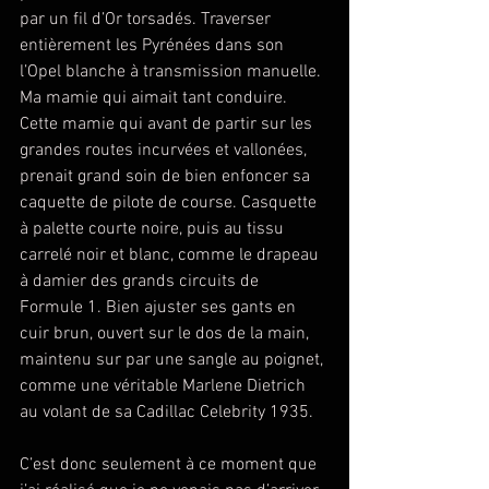
par un fil d’Or torsadés. Traverser 
entièrement les Pyrénées dans son 
l’Opel blanche à transmission manuelle. 
Ma mamie qui aimait tant conduire. 
Cette mamie qui avant de partir sur les 
grandes routes incurvées et vallonées, 
prenait grand soin de bien enfoncer sa 
caquette de pilote de course. Casquette 
à palette courte noire, puis au tissu 
carrelé noir et blanc, comme le drapeau 
à damier des grands circuits de 
Formule 1. Bien ajuster ses gants en 
cuir brun, ouvert sur le dos de la main, 
maintenu sur par une sangle au poignet, 
comme une véritable Marlene Dietrich 
au volant de sa Cadillac Celebrity 1935.
C’est donc seulement à ce moment que 