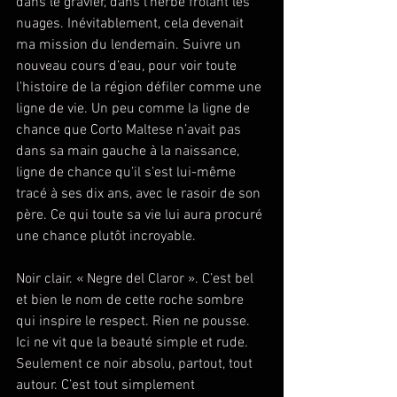
dans le gravier, dans l’herbe frôlant les 
nuages. Inévitablement, cela devenait 
ma mission du lendemain. Suivre un 
nouveau cours d’eau, pour voir toute 
l’histoire de la région défiler comme une 
ligne de vie. Un peu comme la ligne de 
chance que Corto Maltese n’avait pas 
dans sa main gauche à la naissance, 
ligne de chance qu’il s’est lui-même 
tracé à ses dix ans, avec le rasoir de son 
père. Ce qui toute sa vie lui aura procuré 
une chance plutôt incroyable.
Noir clair. « Negre del Claror ». C’est bel 
et bien le nom de cette roche sombre 
qui inspire le respect. Rien ne pousse. 
Ici ne vit que la beauté simple et rude. 
Seulement ce noir absolu, partout, tout 
autour. C’est tout simplement 