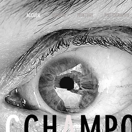
ACCUEIL
LUMIÈRE
PEINTURE
PHOTOGRAPHIE
IC
CH
A
MP