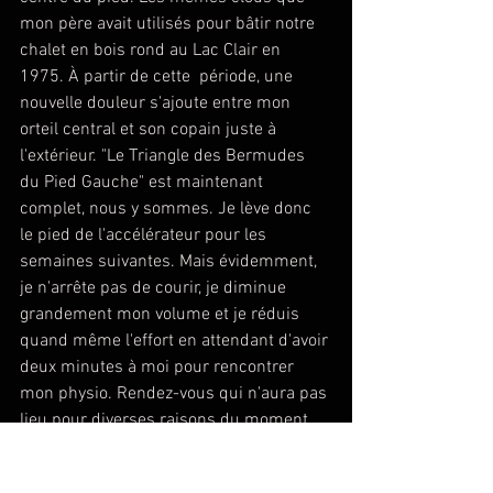
mon père avait utilisés pour bâtir notre 
chalet en bois rond au Lac Clair en 
1975. À partir de cette  période, une 
nouvelle douleur s'ajoute entre mon 
orteil central et son copain juste à 
l'extérieur. "Le Triangle des Bermudes 
du Pied Gauche" est maintenant 
complet, nous y sommes. Je lève donc 
le pied de l'accélérateur pour les 
semaines suivantes. Mais évidemment, 
je n'arrête pas de courir, je diminue 
grandement mon volume et je réduis 
quand même l'effort en attendant d'avoir 
deux minutes à moi pour rencontrer 
mon physio. Rendez-vous qui n'aura pas 
lieu pour diverses raisons du moment. 
Bref, je me retrouve à Paris en Octobre-
Novembre pour le contrat suivant dans 