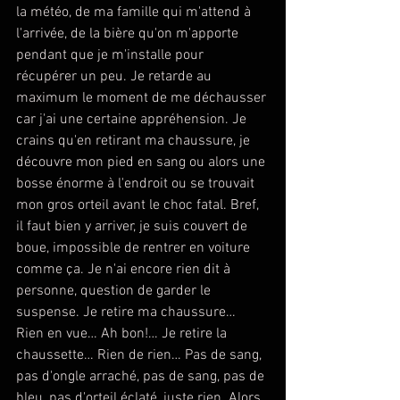
la météo, de ma famille qui m'attend à 
l'arrivée, de la bière qu'on m'apporte 
pendant que je m'installe pour 
récupérer un peu. Je retarde au 
maximum le moment de me déchausser 
car j'ai une certaine appréhension. Je 
crains qu'en retirant ma chaussure, je 
découvre mon pied en sang ou alors une 
bosse énorme à l'endroit ou se trouvait 
mon gros orteil avant le choc fatal. Bref, 
il faut bien y arriver, je suis couvert de 
boue, impossible de rentrer en voiture 
comme ça. Je n'ai encore rien dit à 
personne, question de garder le 
suspense. Je retire ma chaussure… 
Rien en vue… Ah bon!… Je retire la 
chaussette… Rien de rien… Pas de sang, 
pas d'ongle arraché, pas de sang, pas de 
bleu, pas d'orteil éclaté, juste rien. Alors 