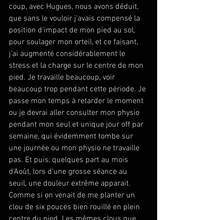
coup, avec Hugues, nous avons déduit, 
que sans le vouloir j'avais compensé la 
position d'impact de mon pied au sol, 
pour soulager mon orteil, et ce faisant, 
j'ai augmenté considérablement le 
stress et la charge sur le centre de mon 
pied. Je travaille beaucoup, voir 
beaucoup trop pendant cette période. Je 
passe mon temps à retarder le moment 
ou je devrai aller consulter mon physio 
pendant mon seul et unique jour off par 
semaine, qui évidemment tombe sur 
une journée ou mon physio ne travaille 
pas. Et puis, quelques part au mois 
d'Août, lors d'une grosse séance au 
seuil, une douleur extrême apparait. 
Comme si on venait de me planter un 
clou de six pouces bien rouillé en plein 
centre du pied. Les mêmes clous que 